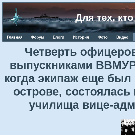
Для тех, кт
Главная
Форум
Блоги
История
Фото
Видео
Четверть офицеров
выпускниками ВВМУРЭ
когда экипаж еще был
острове, состоялась
училища вице-ад