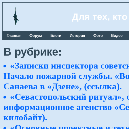
Для тех, кт
Главная
Форум
Блоги
История
Фото
Видео
В рубрике:
«Записки инспектора советс
Начало пожарной службы. «Во
Санаева в «Дзене», (ссылка).
«Севастопольский ритуал», с
информационное агенство «Се
килобайт).
«Основные проектные и тех