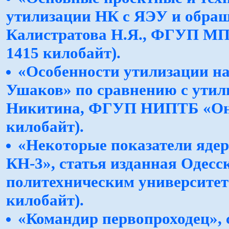
утилизации НК с ЯЭУ и обращ
Калистратова Н.Я., ФГУП МП 
1415 килобайт).
«Особенности утилизации на
Ушаков» по сравнению с утил
Никитина, ФГУП НИПТБ «Онег
килобайт).
«Некоторые показатели ядер
КН-3», статья изданная Одес
политехническим университето
килобайт).
«Командир первопроходец», 