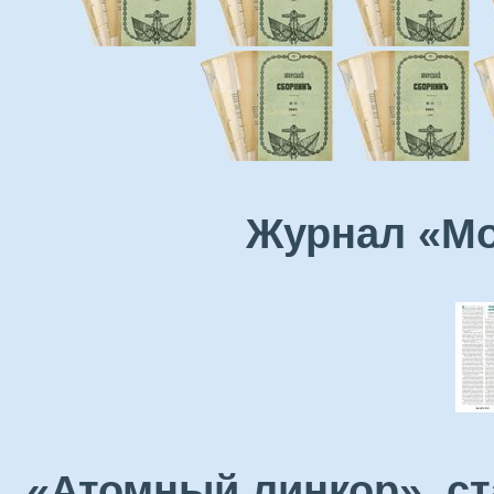
Журнал «Мо
«Атомный линкор», ст