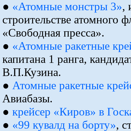
●
«Атомные монстры 3»
,
строительстве атомного ф
«Свободная пресса».
●
«Атомные ракетные кре
капитана 1 ранга, кандид
В.П.Кузина.
●
Атомные pакетные кpей
Авиабазы.
●
крейсер «Киров» в Госк
●
«99 кувалд на борту»
, с