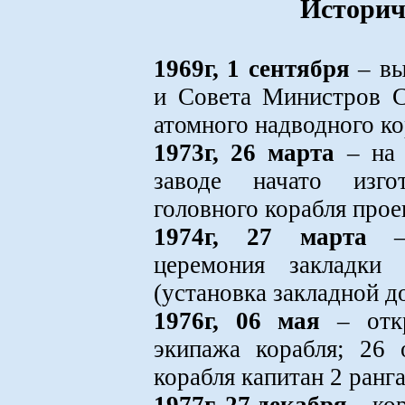
Историч
1969г, 1 сентября
– вы
и Совета Министров С
атомного надводного к
1973г, 26 марта
– на 
заводе начато изго
головного корабля прое
1974г, 27 марта
– 
церемония закладки 
(установка закладной д
1976г, 06 мая
– откр
экипажа корабля; 26 
корабля капитан 2 ранг